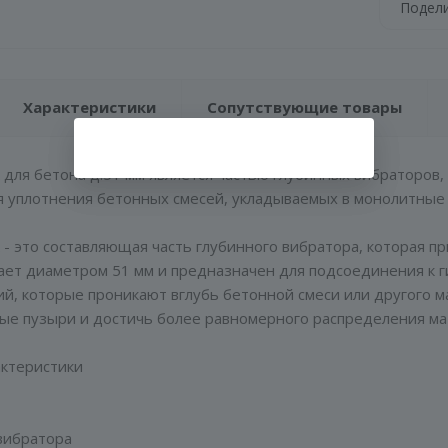
Подел
Характеристики
Сопутствующие товары
для бетона д.51 мм является частью глубинных вибраторов
я уплотнения бетонных смесей, укладываемых в монолитные
- это составляющая часть глубинного вибратора, которая 
ает диаметром 51 мм и предназначен для подсоединения к г
й, которые проникают вглубь бетонной смеси или другого м
ые пузыри и достичь более равномерного распределения ма
актеристики
вибратора