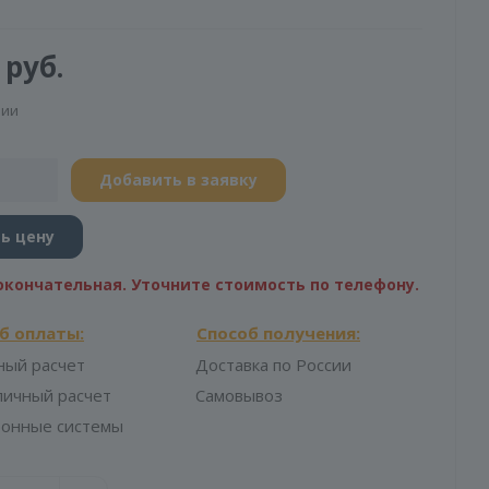
ия бетонных смесей. Он обладает диаметром 51 мм
значен для подсоединения к гибкому валу. Функция
руб.
онечника заключается в создании вибраций,
проникают вглубь бетонной смеси или другого
чии
а. Это позволяет улучшить сцепление частиц,
воздушные пузыри и достичь более равномерного
ления материалов.
Добавить в заявку
кие характеристики
ь цену
окончательная. Уточните стоимость по телефону.
булавы вибратора
б оплаты:
Способ получения:
о
ный расчет
Доставка по России
личный расчет
Самовывоз
 без упаковки
ронные системы
м