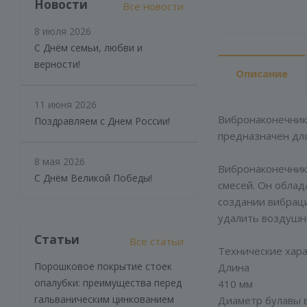
Новости
Все новости
8 июля 2026
С Днём семьи, любви и
верности!
Описание
11 июня 2026
Вибронаконечник 
Поздравляем с Днем России!
предназначен дл
8 мая 2026
Вибронаконечник 
С Днём Великой Победы!
смесей. Он облад
создании вибраци
удалить воздушн
Статьи
Все статьи
Технические хар
Порошковое покрытие стоек
Длина
опалубки: преимущества перед
410 мм
гальваническим цинкованием
Диаметр булавы 