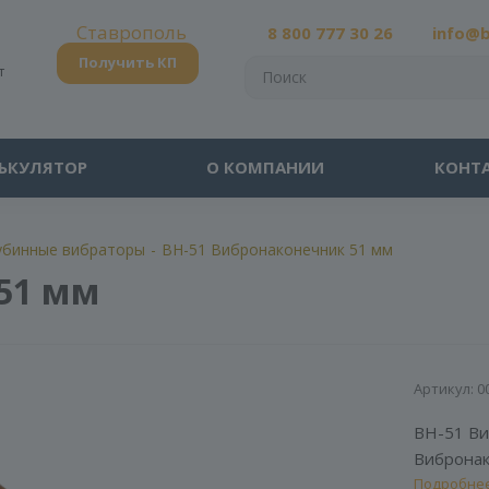
Ставрополь
8 800 777 30 26
info@
Получить КП
т
ЬКУЛЯТОР
О КОМПАНИИ
КОНТ
убинные вибраторы
-
ВН-51 Вибронаконечник 51 мм
51 мм
Артикул:
0
ВН-51 Ви
Вибронак
вибратор
Подробне