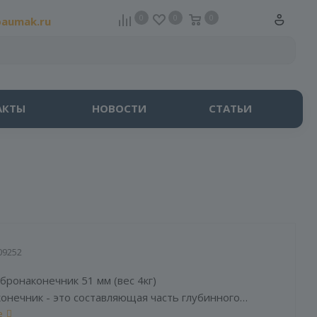
0
0
0
baumak.ru
АКТЫ
НОВОСТИ
СТАТЬИ
09252
бронаконечник 51 мм (вес 4кг)
онечник - это составляющая часть глубинного
а, которая применяется для эффективного
е