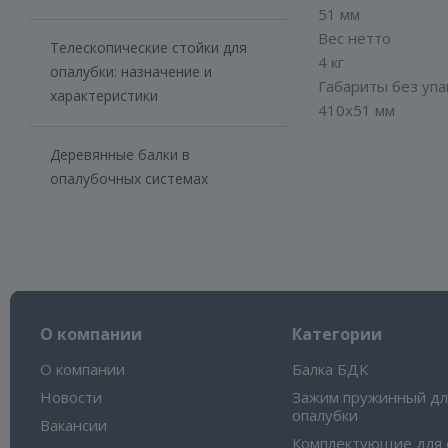
51 мм
Вес нетто
Телескопические стойки для
4 кг
опалубки: назначение и
Габариты без упа
характеристики
410x51 мм
Деревянные балки в
опалубочных системах
О компании
Категории
О компании
Балка БДК
Новости
Зажим пружинный дл
опалубки
Вакансии
Комплектующие для 