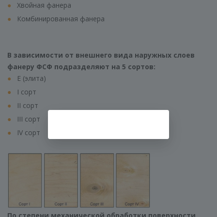
Хвойная фанера
Комбинированная фанера
В зависимости от внешнего вида наружных слоев
фанеру ФСФ подразделяют на 5 сортов:
Е (элита)
I сорт
II сорт
III сорт
IV сорт
По степени механической обработки поверхности