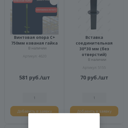
Винтовая опора С+
Вставка
750мм кованая гайка
соединительная
В наличии
30*30 мм (без
отверстий)
Артикул: 4620
В наличии
Артикул: 5155
581
руб.
/шт
70
руб.
/шт
Добавить в заявку
Добавить в заявку