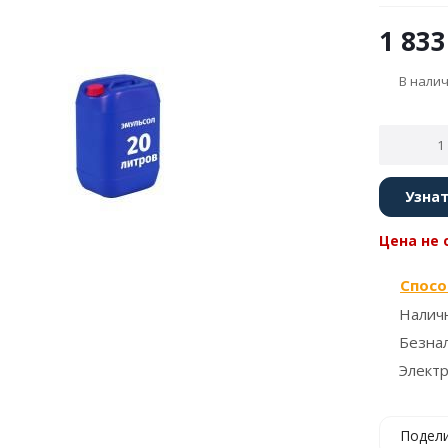
1 833
В нали
Узнат
Цена не 
Спосо
Налич
Безна
Элект
Подел