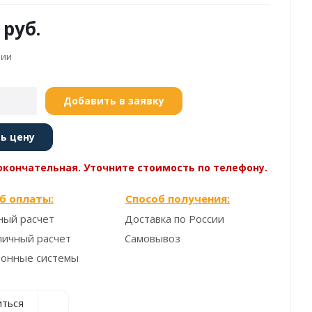
руб.
чии
Добавить в заявку
ь цену
окончательная. Уточните стоимость по телефону.
б оплаты:
Способ получения:
ный расчет
Доставка по России
личный расчет
Самовывоз
ронные системы
иться