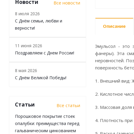
Новости
Все новости
8 июля 2026
С Днём семьи, любви и
Описание
верности!
11 июня 2026
Эмульсол - это 
Поздравляем с Днем России!
фанеры). Эта см
неровностей. По
поверхность бето
8 мая 2026
С Днём Великой Победы!
1. Внешний вид: 
2. Кислотное числ
Статьи
Все статьи
3. Массовая доля в
Порошковое покрытие стоек
4. Плотность при 
опалубки: преимущества перед
гальваническим цинкованием
5. Расход (завис