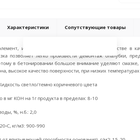
Характеристики
Сопутствующие товары
элемент, используемый в монолитном строительстве в ка
азка позволяет легко произвести демонтаж опалубки, пре
этому в бетонировании большое внимание уделяют смазке, 
на, высокое качество поверхности, при низких температурах 
Жидкость светло/темно коричневого цвета
о в мг КОН на 1г продукта в пределах: 8-10
оды, %, н.б.: 2,0
20◦С, кг/м3: 900-990
ит от впитывающей способности основания), г/м2: 15-20