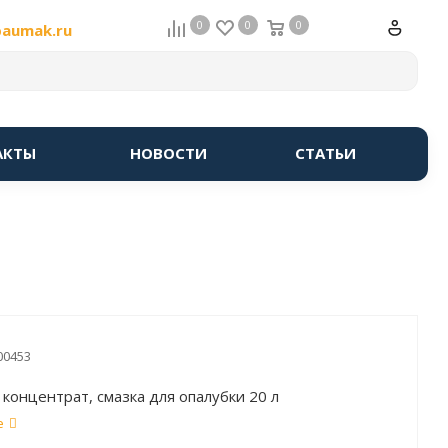
0
0
0
baumak.ru
АКТЫ
НОВОСТИ
СТАТЬИ
00453
 концентрат, смазка для опалубки 20 л
е