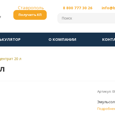
Ставрополь
8 800 777 30 26
info@
Получить КП
т
ЬКУЛЯТОР
О КОМПАНИИ
КОНТ
ентрат 20 л
 л
Артикул:
0
Эмульсол
Подробне