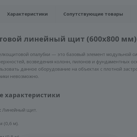
Характеристики
Сопутствующие товары
овой линейный щит (600х800 мм)
лкощитовой опалубки — это базовый элемент модульной с
ерхностей, возведения колонн, пилонов и фундаментных ос
ьзовать данное оборудование на объектах с плотной застр
ники невозможно.
е характеристики
:
Линейный щит.
 (0,6 м).
м (0,8 м).