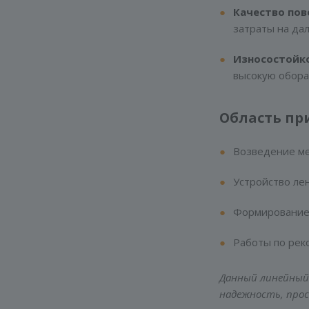
Качество пов
затраты на да
Износостойко
высокую обора
Область пр
Возведение ме
Устройство ле
Формирование 
Работы по рек
Данный линейный
надежность, про