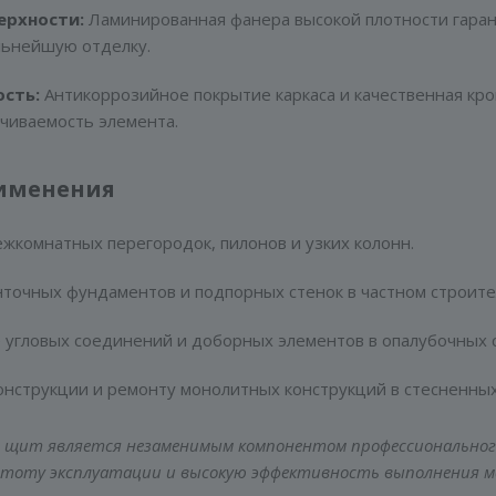
ерхности:
Ламинированная фанера высокой плотности гаран
льнейшую отделку.
сть:
Антикоррозийное покрытие каркаса и качественная кр
чиваемость элемента.
именения
жкомнатных перегородок, пилонов и узких колонн.
нточных фундаментов и подпорных стенок в частном строите
угловых соединений и доборных элементов в опалубочных с
онструкции и ремонту монолитных конструкций в стесненных
 щит является незаменимым компонентом профессионального
стоту эксплуатации и высокую эффективность выполнения 