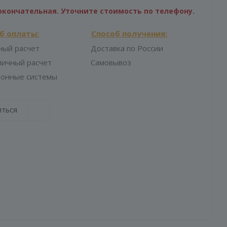
жеры обязательно свяжутся с вами и уточнят условия заказа
окончательная. Уточните стоимость по телефону.
б оплаты:
Способ получения:
ный расчет
Доставка по России
личный расчет
Самовывоз
ронные системы
иться