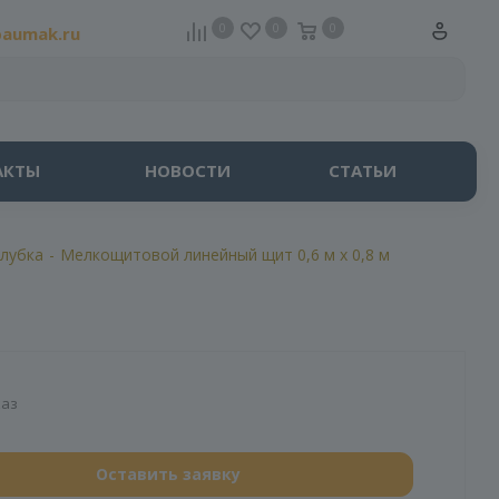
0
0
0
baumak.ru
АКТЫ
НОВОСТИ
СТАТЬИ
лубка
-
Мелкощитовой линейный щит 0,6 м х 0,8 м
каз
Оставить заявку