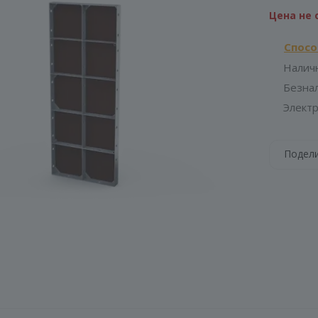
Наши менед
Цена не 
Спосо
Налич
Безна
Элект
Подел