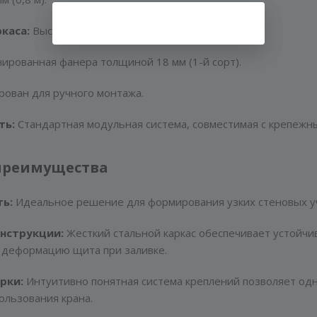
каса:
Высокопрочный стальной профиль.
ированная фанера толщиной 18 мм (1-й сорт).
ован для ручного монтажа.
ть:
Стандартная модульная система, совместимая с крепеж
преимущества
ь:
Идеальное решение для формирования узких стеновых уча
нструкции:
Жесткий стальной каркас обеспечивает устойчив
деформацию щита при заливке.
рки:
Интуитивно понятная система креплений позволяет од
ользования крана.