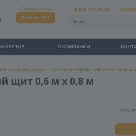
Ставрополь
8 800 777 30 26
info@
Получить КП
т
ЬКУЛЯТОР
О КОМПАНИИ
КОНТ
тва от производителя
-
Щитовая опалубка
-
Мелкощитовая опа
щит 0,6 м х 0,8 м
Под за