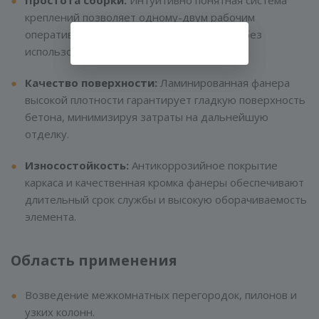
креплений позволяет одному-двум рабочим
оперативно собрать опалубочный контур без
использования крана.
Качество поверхности:
Ламинированная фанера
высокой плотности гарантирует гладкую поверхность
бетона, минимизируя затраты на дальнейшую
отделку.
Износостойкость:
Антикоррозийное покрытие
каркаса и качественная кромка фанеры обеспечивают
длительный срок службы и высокую оборачиваемость
элемента.
Область применения
Возведение межкомнатных перегородок, пилонов и
узких колонн.